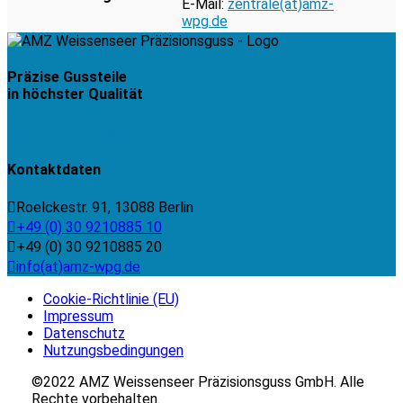
E-Mail:
zentrale(at)amz-
wpg.de
Präzise Gussteile
in höchster Qualität
KONTAKT ZU UNS
Kontaktdaten
Roelckestr. 91, 13088 Berlin
+49 (0) 30 9210885 10
+49 (0) 30 9210885 20
info(at)amz-wpg.de
Cookie-Richtlinie (EU)
Impressum
Datenschutz
Nutzungs­bedingungen
©2022 AMZ Weissenseer Präzisionsguss GmbH. Alle
Rechte vorbehalten.