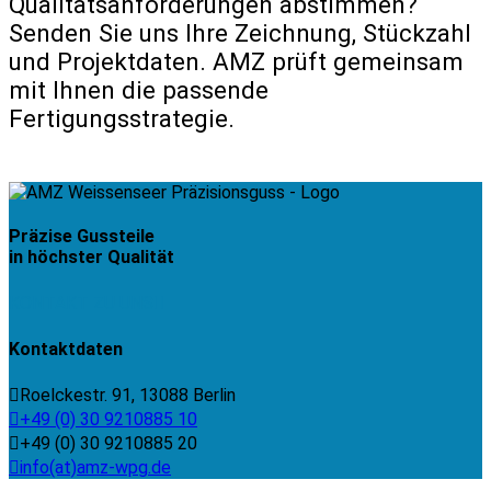
Qualitätsanforderungen abstimmen?
Senden Sie uns Ihre Zeichnung, Stückzahl
und Projektdaten. AMZ prüft gemeinsam
mit Ihnen die passende
Fertigungsstrategie.
Kontakt aufnehmen
Präzise Gussteile
in höchster Qualität
KONTAKT ZU UNS
Kontaktdaten
Roelckestr. 91, 13088 Berlin
+49 (0) 30 9210885 10
+49 (0) 30 9210885 20
info(at)amz-wpg.de